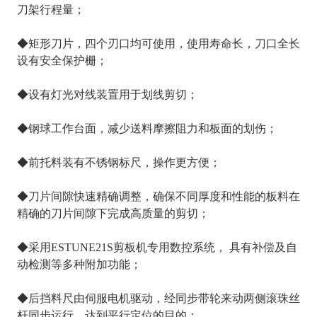
刀架行程量；
◆矩形刀片，四个刃口均可使用，使用寿命长，刀口全长
设有安全保护栅；
◆设有灯光对线装置用于划线剪切；
◆钢球工作台面，减少送料摩擦阻力和板面的划伤；
◆前托料装有不锈钢标尺，操作更方便；
◆刀片间隙快速精确调整，确保不同厚度和性能的板料在
精确的刀片间隙下完成高质量的剪切；
◆采用ESTUNE21S剪板机专用数控系统， 具有补偿及自
动检测等多种附加功能；
◆后挡料尺由伺服电机驱动，经同步带轮来动两侧滚珠丝
杆同步运行，达到平行定位的目的；